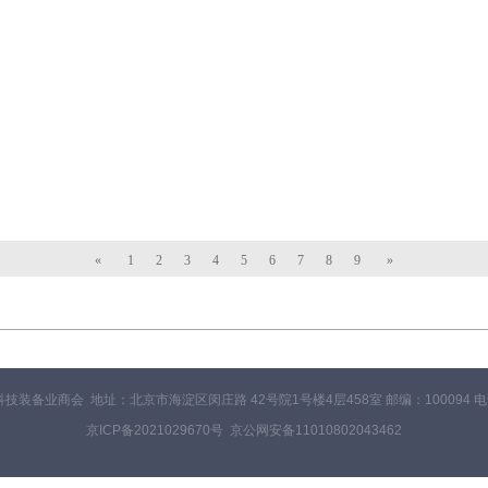
«
1
2
3
4
5
6
7
8
9
»
装备业商会 地址：北京市海淀区闵庄路 42号院1号楼4层458室 邮编：100094 电话：0
京ICP备2021029670号
京公网安备11010802043462